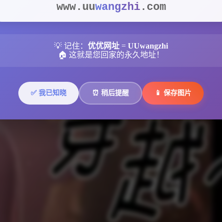
www.uu
wangzhi
.com
💡 记住：
优优网址
=
UUwangzhi
🏠 这就是您回家的永久地址！
✅ 我已知晓
⏰ 稍后提醒
📱 保存图片