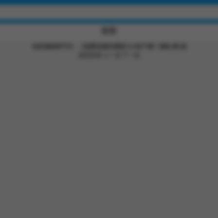
搜索
当前漫画章节为：《迷霧深處的誘惑/XX地下城》漫画-第3話
返回目录
上一话
下一话