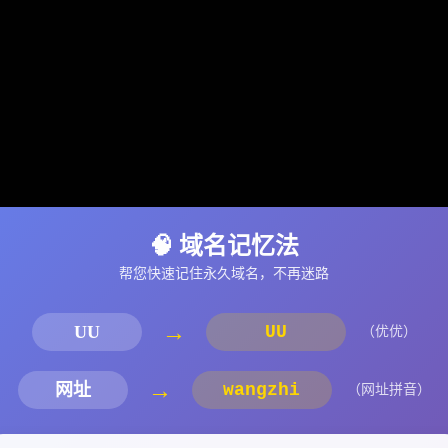
🧠 域名记忆法
帮您快速记住永久域名，不再迷路
→
UU
UU
（优优）
→
网址
wangzhi
（网址拼音）