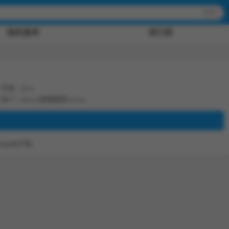
随机推荐
排行榜
作者：ikuu
简介：[ikuu] 晨曦戰隊Aurora
ra(3D)下拉,