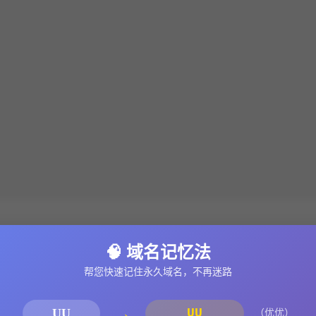
第2話
🧠 域名记忆法
第4話
帮您快速记住永久域名，不再迷路
第6話
第8話
→
UU
UU
（优优）