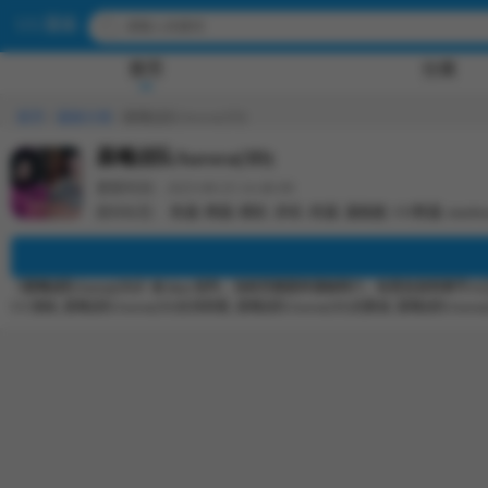
UU漫画
首页
分类
首页
/
漫画分类
/
晨曦战队Aurora(3D)
晨曦战队Aurora(3D)
更新时间：2025-09-25 14:48:09
题材标签：
热漫
,
韩国
,
精彩
,
多彩
,
肉漫
,
漫画屋
,
UU韩漫
,
manhu
《晨曦战队Aurora(3D)》由 ikuu 创作，当前页面提供漫画简介、标签信息和章节入
UU漫画,
晨曦战队Aurora(3D)在线观看,
晨曦战队Aurora(3D)无删减,
晨曦战队Aurora