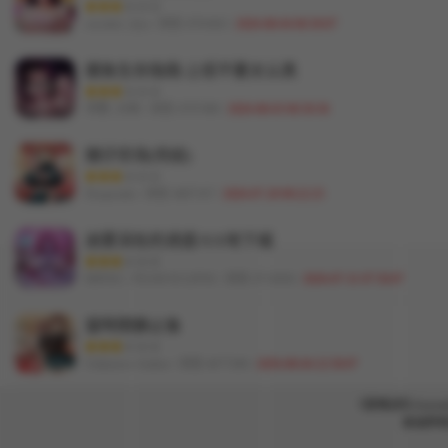
cocodor | dyu / 浏览 4701663 /
2026-08-04 06:50:07
摸鱼生存指南/上班不要太认真
洋葱 | 大秋 / 浏览 4707498 /
2026-08-03 06:50:36
猪仔农场(完结)
Desperado / 浏览 4687107 /
2026-07-29 09:22:25
迷雾深处的诱惑/XX地下城
MINSC | TEAM ECLIPSE / 浏览 4713650 /
2026-07-31 07:50:07
當時間靜止後
Unknown Author / 浏览 4677200 /
2026-08-04 22:50:07
《晨曦战队Aurora(
本站所