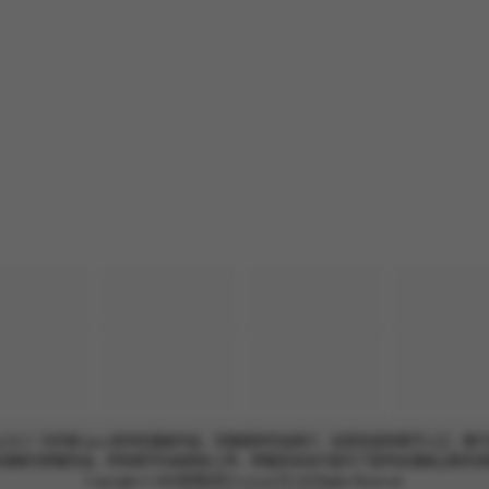
3D) 》
为作者 ikuu 创作的漫画作品，页面提供作品简介、标签信息和章节入口，便
有漫画为转载作品，所有章节均由网友上传，转载至本站只是为了宣传本漫画让更多读
Copyright © 2026
晨曦战队Aurora(3D)
All Rights Reserved.