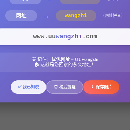
第10話
→
网址
wangzhi
（网址拼音）
www.uu
wangzhi
.com
💡 记住：
优优网址
=
UUwangzhi
🏠 这就是您回家的永久地址！
✅ 我已知晓
⏰ 稍后提醒
📱 保存图片