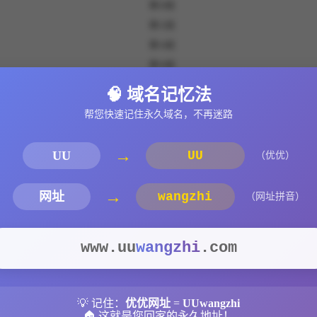
第10話
第12話
第14話
第16話
第18話
🧠 域名记忆法
第20話
帮您快速记住永久域名，不再迷路
第22話
第24話
→
UU
UU
（优优）
第26話
第28話
→
网址
wangzhi
（网址拼音）
第30話
第32話
第34話
www.uu
wangzhi
.com
第36話
第38話
💡 记住：
优优网址
=
UUwangzhi
第40話
🏠 这就是您回家的永久地址！